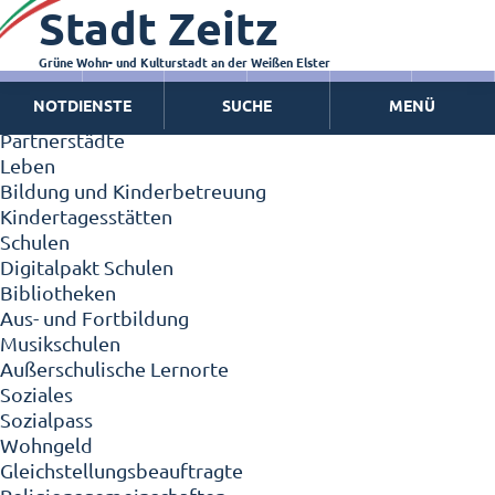
Stadt Zeitz
Zeitz - Die Kleinstadt
Willkommen in Zeitz!
Interview mit Oberbürgermeister Christian Thieme
Grüne Wohn- und Kulturstadt an der Weißen Elster
Zeitz - Stadt der Zukunft
NOTDIENSTE
SUCHE
MENÜ
Ortschaften
Partnerstädte
Leben
Bildung und Kinderbetreuung
Kindertagesstätten
Schulen
Digitalpakt Schulen
Bibliotheken
Aus- und Fortbildung
Musikschulen
Außerschulische Lernorte
Soziales
Sozialpass
Wohngeld
Gleichstellungsbeauftragte