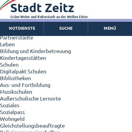
Stadt Zeitz
Zeitz - Die Kleinstadt
Willkommen in Zeitz!
Interview mit Oberbürgermeister Christian Thieme
Grüne Wohn- und Kulturstadt an der Weißen Elster
Zeitz - Stadt der Zukunft
NOTDIENSTE
SUCHE
MENÜ
Ortschaften
Partnerstädte
Leben
Bildung und Kinderbetreuung
Kindertagesstätten
Schulen
Digitalpakt Schulen
Bibliotheken
Aus- und Fortbildung
Musikschulen
Außerschulische Lernorte
Soziales
Sozialpass
Wohngeld
Gleichstellungsbeauftragte