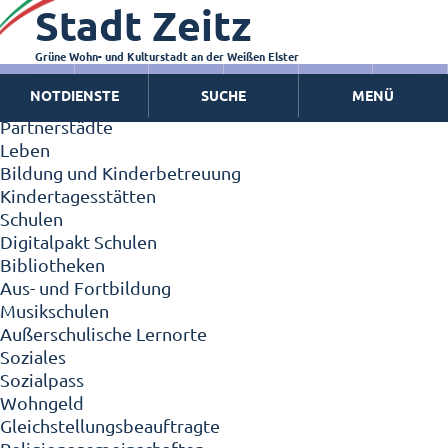
Stadt Zeitz
Zeitz - Die Kleinstadt
Willkommen in Zeitz!
Interview mit Oberbürgermeister Christian Thieme
Grüne Wohn- und Kulturstadt an der Weißen Elster
Zeitz - Stadt der Zukunft
NOTDIENSTE
SUCHE
MENÜ
Ortschaften
Partnerstädte
Leben
Bildung und Kinderbetreuung
Kindertagesstätten
Schulen
Digitalpakt Schulen
Bibliotheken
Aus- und Fortbildung
Musikschulen
Außerschulische Lernorte
Soziales
Sozialpass
Wohngeld
Gleichstellungsbeauftragte