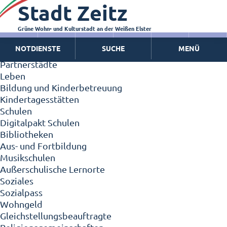
Stadt Zeitz
Zeitz - Die Kleinstadt
Willkommen in Zeitz!
Interview mit Oberbürgermeister Christian Thieme
Grüne Wohn- und Kulturstadt an der Weißen Elster
Zeitz - Stadt der Zukunft
NOTDIENSTE
SUCHE
MENÜ
Ortschaften
Partnerstädte
Leben
Bildung und Kinderbetreuung
Kindertagesstätten
Schulen
Digitalpakt Schulen
Bibliotheken
Aus- und Fortbildung
Musikschulen
Außerschulische Lernorte
Soziales
Sozialpass
Wohngeld
Gleichstellungsbeauftragte