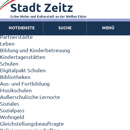
Stadt Zeitz
Zeitz - Die Kleinstadt
Willkommen in Zeitz!
Interview mit Oberbürgermeister Christian Thieme
Grüne Wohn- und Kulturstadt an der Weißen Elster
Zeitz - Stadt der Zukunft
NOTDIENSTE
SUCHE
MENÜ
Ortschaften
Partnerstädte
Leben
Bildung und Kinderbetreuung
Kindertagesstätten
Schulen
Digitalpakt Schulen
Bibliotheken
Aus- und Fortbildung
Musikschulen
Außerschulische Lernorte
Soziales
Sozialpass
Wohngeld
Gleichstellungsbeauftragte