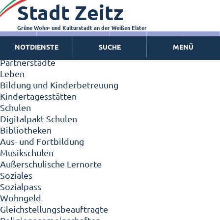
Stadt Zeitz
Zeitz - Die Kleinstadt
Willkommen in Zeitz!
Interview mit Oberbürgermeister Christian Thieme
Grüne Wohn- und Kulturstadt an der Weißen Elster
Zeitz - Stadt der Zukunft
NOTDIENSTE
SUCHE
MENÜ
Ortschaften
Partnerstädte
Leben
Bildung und Kinderbetreuung
Kindertagesstätten
Schulen
Digitalpakt Schulen
Bibliotheken
Aus- und Fortbildung
Musikschulen
Außerschulische Lernorte
Soziales
Sozialpass
Wohngeld
Gleichstellungsbeauftragte