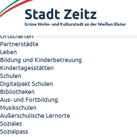
Zeitz - Die Kleinstadt
Stadt Zeitz
Willkommen in Zeitz!
Interview mit Oberbürgermeister Christian Thie
Grüne Wohn- und Kulturstadt an der Weißen Elster
Zeitz - Stadt der Zukunft
Ortschaften
Partnerstädte
Leben
Bildung und Kinderbetreuung
Kindertagesstätten
Schulen
Digitalpakt Schulen
Bibliotheken
Aus- und Fortbildung
Musikschulen
Außerschulische Lernorte
Soziales
Sozialpass