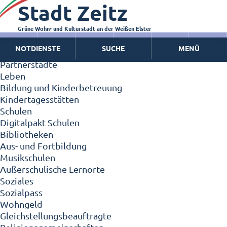
Stadt Zeitz
Zeitz - Die Kleinstadt
Willkommen in Zeitz!
Interview mit Oberbürgermeister Christian Thieme
Grüne Wohn- und Kulturstadt an der Weißen Elster
Zeitz - Stadt der Zukunft
NOTDIENSTE
SUCHE
MENÜ
Ortschaften
Partnerstädte
Leben
Bildung und Kinderbetreuung
Kindertagesstätten
Schulen
Digitalpakt Schulen
Bibliotheken
Aus- und Fortbildung
Musikschulen
Außerschulische Lernorte
Soziales
Sozialpass
Wohngeld
Gleichstellungsbeauftragte