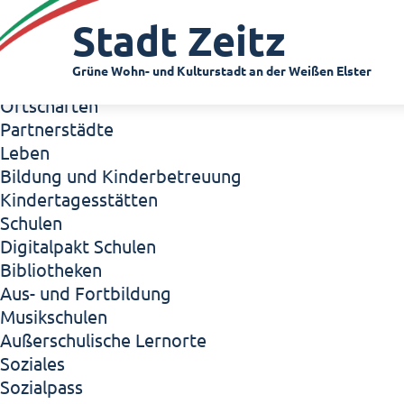
Zeitz - Die Kleinstadt
Stadt Zeitz
Willkommen in Zeitz!
Interview mit Oberbürgermeister Christian Thie
Grüne Wohn- und Kulturstadt an der Weißen Elster
Zeitz - Stadt der Zukunft
Ortschaften
Partnerstädte
Leben
Bildung und Kinderbetreuung
Kindertagesstätten
Schulen
Digitalpakt Schulen
Bibliotheken
Aus- und Fortbildung
Musikschulen
Außerschulische Lernorte
Soziales
Sozialpass