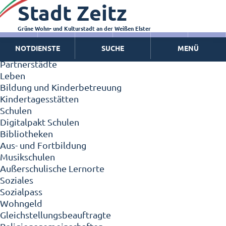
Stadt Zeitz
Zeitz - Die Kleinstadt
Willkommen in Zeitz!
Interview mit Oberbürgermeister Christian Thieme
Grüne Wohn- und Kulturstadt an der Weißen Elster
Zeitz - Stadt der Zukunft
NOTDIENSTE
SUCHE
MENÜ
Ortschaften
Partnerstädte
Leben
Bildung und Kinderbetreuung
Kindertagesstätten
Schulen
Digitalpakt Schulen
Bibliotheken
Aus- und Fortbildung
Musikschulen
Außerschulische Lernorte
Soziales
Sozialpass
Wohngeld
Gleichstellungsbeauftragte