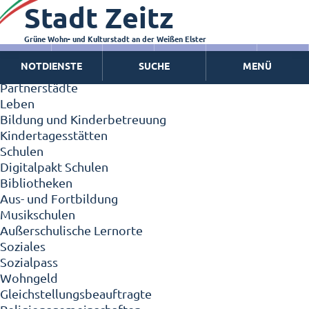
Stadt Zeitz
Zeitz - Die Kleinstadt
Willkommen in Zeitz!
Interview mit Oberbürgermeister Christian Thieme
Grüne Wohn- und Kulturstadt an der Weißen Elster
Zeitz - Stadt der Zukunft
NOTDIENSTE
SUCHE
MENÜ
Ortschaften
Partnerstädte
Leben
Bildung und Kinderbetreuung
Kindertagesstätten
Schulen
Digitalpakt Schulen
Bibliotheken
Aus- und Fortbildung
Musikschulen
Außerschulische Lernorte
Soziales
Sozialpass
Wohngeld
Gleichstellungsbeauftragte