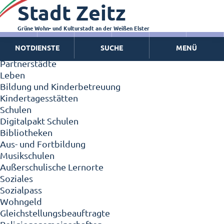
Stadt Zeitz
Zeitz - Die Kleinstadt
Willkommen in Zeitz!
Interview mit Oberbürgermeister Christian Thieme
Grüne Wohn- und Kulturstadt an der Weißen Elster
Zeitz - Stadt der Zukunft
NOTDIENSTE
SUCHE
MENÜ
Ortschaften
Partnerstädte
Leben
Bildung und Kinderbetreuung
Kindertagesstätten
Schulen
Digitalpakt Schulen
Bibliotheken
Aus- und Fortbildung
Musikschulen
Außerschulische Lernorte
Soziales
Sozialpass
Wohngeld
Gleichstellungsbeauftragte