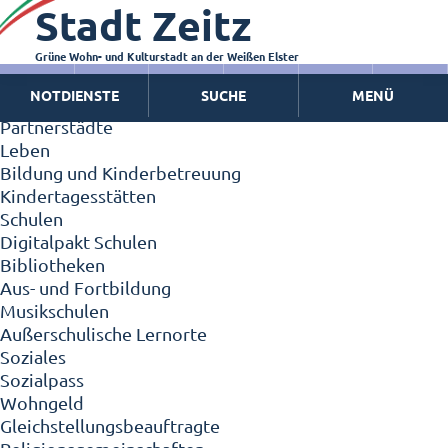
Stadt Zeitz
Zeitz - Die Kleinstadt
Willkommen in Zeitz!
Interview mit Oberbürgermeister Christian Thieme
Grüne Wohn- und Kulturstadt an der Weißen Elster
Zeitz - Stadt der Zukunft
NOTDIENSTE
SUCHE
MENÜ
Ortschaften
Partnerstädte
Leben
Bildung und Kinderbetreuung
Kindertagesstätten
Schulen
Digitalpakt Schulen
Bibliotheken
Aus- und Fortbildung
Musikschulen
Außerschulische Lernorte
Soziales
Sozialpass
Wohngeld
Gleichstellungsbeauftragte